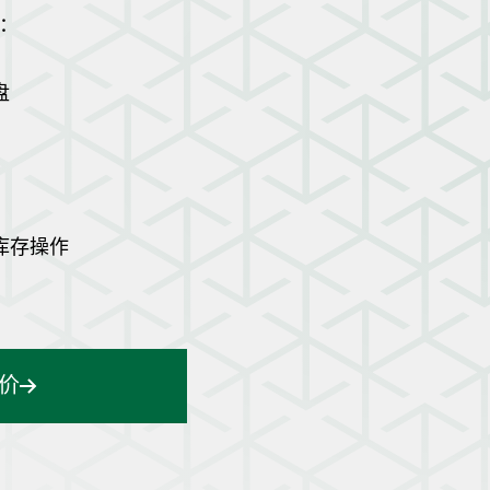
：
盘
库存操作
价