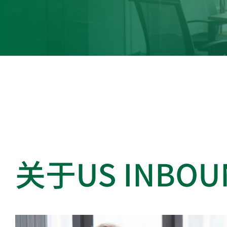
*您已阅读并同意
获
关于US INB