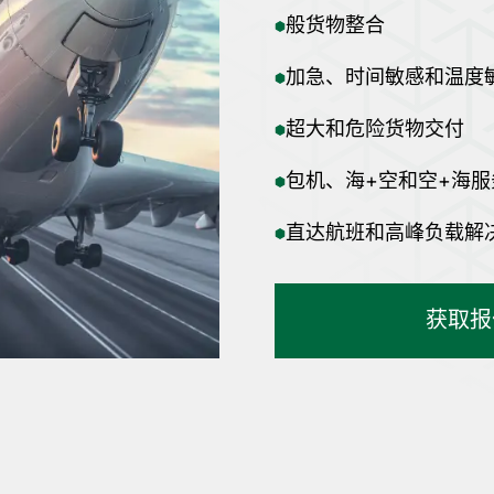
般货物整合
加急、时间敏感和温度
超大和危险货物交付
包机、海+空和空+海服
直达航班和高峰负载解
获取报